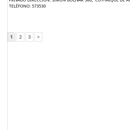
TELÉFONO: 573530
1
2
3
>